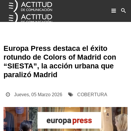
Home
La agencia
Europa Press destaca el éxito
Servicios
rotundo de Colors of Madrid con
Clientes
“SIESTA”, la acción urbana que
Noticias
paralizó Madrid
Contacto
Jueves, 05 Marzo 2026
COBERTURA
ENG
ESP