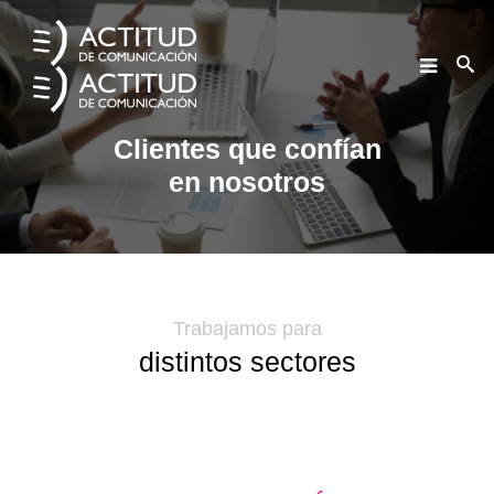
Home
La agencia
Clientes que confían
en nosotros
Servicios
Clientes
Noticias
Contacto
Trabajamos para
distintos sectores
ENG
ESP