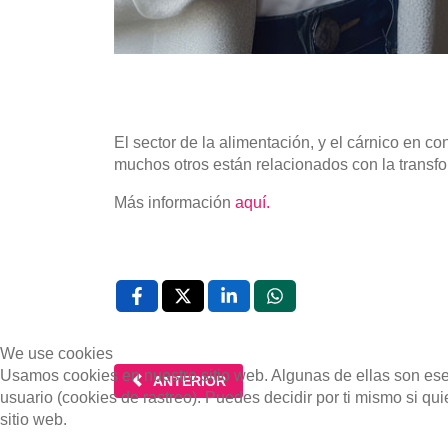
El sector de la alimentación, y el cárnico en c
muchos otros están relacionados con la transfor
Más información
aquí.
We use cookies
Usamos cookies en nuestro sitio web. Algunas de ellas son esen
ARTÍCULO ANTERIOR: CLAVES INNOVADORAS
ANTERIOR
usuario (cookies de rastreo). Puedes decidir por ti mismo si qu
sitio web.