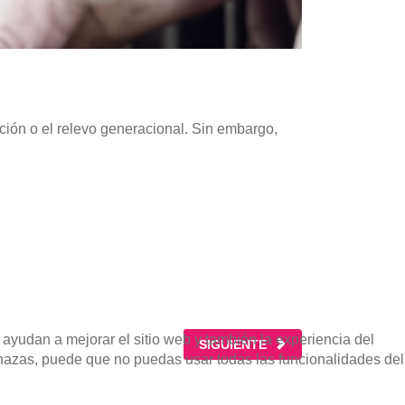
ación o el relevo generacional. Sin embargo,
 ayudan a mejorar el sitio web y también la experiencia del
ARTÍCULO SIGUIENTE: POTENCI
SIGUIENTE
rechazas, puede que no puedas usar todas las funcionalidades del