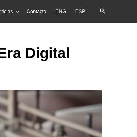
ticias
Contacto
ENG
ESP
Home
La agencia
Era Digital
Servicios
Clientes
Noticias
Contacto
ENG
ESP