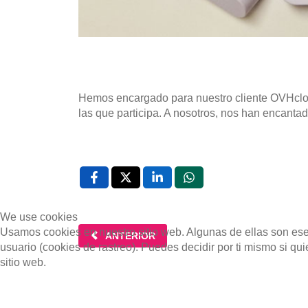
Hemos encargado para nuestro cliente OVHcloud,
las que participa. A nosotros, nos han encant
We use cookies
Usamos cookies en nuestro sitio web. Algunas de ellas son esen
ARTÍCULO ANTERIOR: MERAS PERSONALIZAD
ANTERIOR
usuario (cookies de rastreo). Puedes decidir por ti mismo si qu
sitio web.
De Acuerdo
Rechazar