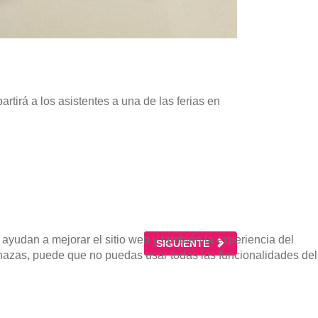
irá a los asistentes a una de las ferias en
 ayudan a mejorar el sitio web y también la experiencia del
ARTÍCULO SIGUIENTE: AIRHELP
SIGUIENTE
rechazas, puede que no puedas usar todas las funcionalidades del