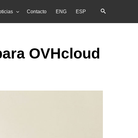
ticias
Contacto
ENG
ESP
Home
La agencia
 para OVHcloud
Servicios
Clientes
Noticias
Contacto
ENG
ESP