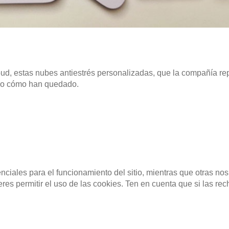
 estas nubes antiestrés personalizadas, que la compañía repart
ado cómo han quedado.
ciales para el funcionamiento del sitio, mientras que otras nos
AS PARA LA INAUGURACIÓN DE LA NUEVAS SEDE DE HEARST
ieres permitir el uso de las cookies. Ten en cuenta que si las 